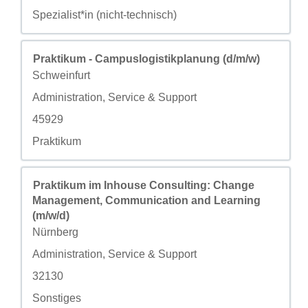
自定义字段 4
Spezialist*in (nicht-technisch)
职务
使用空格键进行选择以查看职位信息的完整内容。
Praktikum - Campuslogistikplanung (d/m/w)
城市
Schweinfurt
自定义字段 2
Administration, Service & Support
自定义字段 3
45929
自定义字段 4
Praktikum
职务
使用空格键进行选择以查看职位信息的完整内容。
Praktikum im Inhouse Consulting: Change
Management, Communication and Learning
(m/w/d)
城市
Nürnberg
自定义字段 2
Administration, Service & Support
自定义字段 3
32130
自定义字段 4
Sonstiges