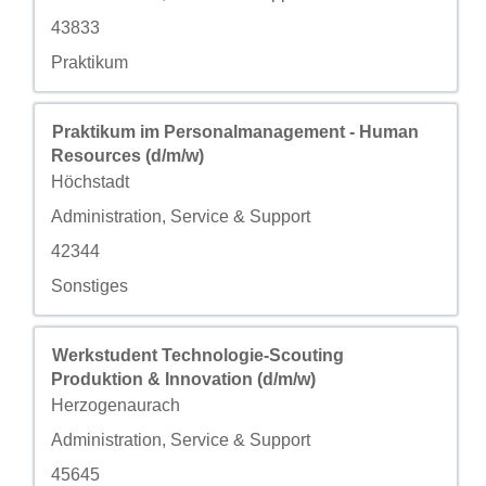
自定义字段 3
43833
自定义字段 4
Praktikum
职务
使用空格键进行选择以查看职位信息的完整内容。
Praktikum im Personalmanagement - Human
Resources (d/m/w)
城市
Höchstadt
自定义字段 2
Administration, Service & Support
自定义字段 3
42344
自定义字段 4
Sonstiges
职务
使用空格键进行选择以查看职位信息的完整内容。
Werkstudent Technologie-Scouting
Produktion & Innovation (d/m/w)
城市
Herzogenaurach
自定义字段 2
Administration, Service & Support
自定义字段 3
45645