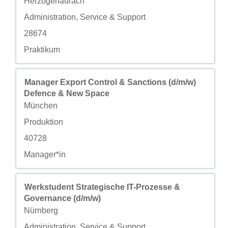
Herzogenaurach
自定义字段 2
Administration, Service & Support
自定义字段 3
28674
自定义字段 4
Praktikum
职务
使用空格键进行选择以查看职位信息的完整内容。
Manager Export Control & Sanctions (d/m/w)
Defence & New Space
城市
München
自定义字段 2
Produktion
自定义字段 3
40728
自定义字段 4
Manager*in
职务
使用空格键进行选择以查看职位信息的完整内容。
Werkstudent Strategische IT-Prozesse &
Governance (d/m/w)
城市
Nürnberg
自定义字段 2
Administration, Service & Support