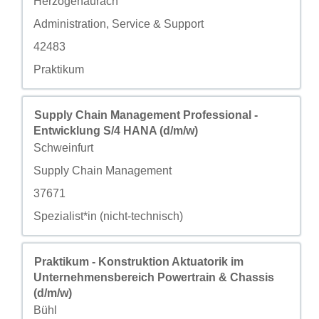
Herzogenaurach
自定义字段 2
Administration, Service & Support
自定义字段 3
42483
自定义字段 4
Praktikum
职务
使用空格键进行选择以查看职位信息的完整内容。
Supply Chain Management Professional -
Entwicklung S/4 HANA (d/m/w)
城市
Schweinfurt
自定义字段 2
Supply Chain Management
自定义字段 3
37671
自定义字段 4
Spezialist*in (nicht-technisch)
职务
使用空格键进行选择以查看职位信息的完整内容。
Praktikum - Konstruktion Aktuatorik im
Unternehmensbereich Powertrain & Chassis
(d/m/w)
城市
Bühl