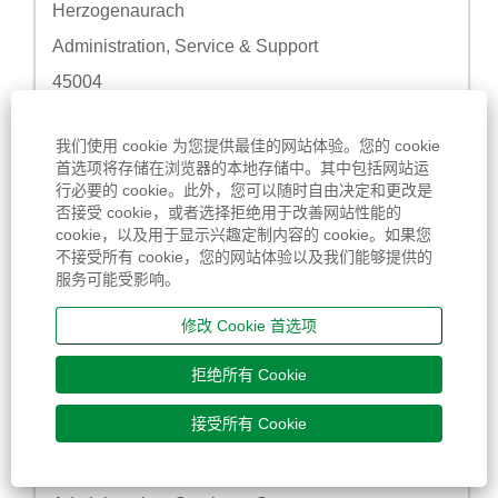
城市
Herzogenaurach
自定义字段 2
Administration, Service & Support
自定义字段 3
45004
自定义字段 4
Ausbildung/Duales Studium
我们使用 cookie 为您提供最佳的网站体验。您的 cookie
首选项将存储在浏览器的本地存储中。其中包括网站运
职务
使用空格键进行选择以查看职位信息的完整内容。
Duales Studium (DHBW) -
行必要的 cookie。此外，您可以随时自由决定和更改是
Wirtschaftsingenieurwesen (d/m/w) 2027
否接受 cookie，或者选择拒绝用于改善网站性能的
cookie，以及用于显示兴趣定制内容的 cookie。如果您
城市
Herzogenaurach
不接受所有 cookie，您的网站体验以及我们能够提供的
自定义字段 2
Administration, Service & Support
服务可能受影响。
自定义字段 3
45005
修改 Cookie 首选项
自定义字段 4
Ausbildung/Duales Studium
拒绝所有 Cookie
职务
使用空格键进行选择以查看职位信息的完整内容。
Duales Studium (DHBW) -
接受所有 Cookie
Immobilienwirtschaft (d/m/w) 2027
城市
Herzogenaurach