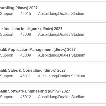
fficher tout le contenu des informations d’emploi.
rolling (d/m/w) 2027
Champ personnalisé 3
Champ personnalisé 4
 Support
45015
Ausbildung/Duales Studium
fficher tout le contenu des informations d’emploi.
ünstliche Intelligenz (d/m/w) 2027
Champ personnalisé 3
Champ personnalisé 4
 Support
45008
Ausbildung/Duales Studium
fficher tout le contenu des informations d’emploi.
atik Application Management (d/m/w) 2027
Champ personnalisé 3
Champ personnalisé 4
 Support
45009
Ausbildung/Duales Studium
fficher tout le contenu des informations d’emploi.
atik Sales & Consulting (d/m/w) 2027
Champ personnalisé 3
Champ personnalisé 4
 Support
45011
Ausbildung/Duales Studium
fficher tout le contenu des informations d’emploi.
atik Software Engineering (d/m/w) 2027
Champ personnalisé 3
Champ personnalisé 4
 Support
45012
Ausbildung/Duales Studium