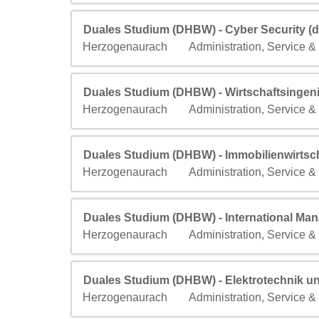
Titre
Sélectionnez avec la barre d’espacement pour a
Duales Studium (DHBW) - Cyber Security (d
Ville
Champ personnalisé 2
Herzogenaurach
Administration, Service &
Titre
Sélectionnez avec la barre d’espacement pour a
Duales Studium (DHBW) - Wirtschaftsingen
Ville
Champ personnalisé 2
Herzogenaurach
Administration, Service &
Titre
Sélectionnez avec la barre d’espacement pour a
Duales Studium (DHBW) - Immobilienwirtsch
Ville
Champ personnalisé 2
Herzogenaurach
Administration, Service &
Titre
Sélectionnez avec la barre d’espacement pour a
Duales Studium (DHBW) - International Man
Ville
Champ personnalisé 2
Herzogenaurach
Administration, Service &
Titre
Sélectionnez avec la barre d’espacement pour a
Duales Studium (DHBW) - Elektrotechnik un
Ville
Champ personnalisé 2
Herzogenaurach
Administration, Service &