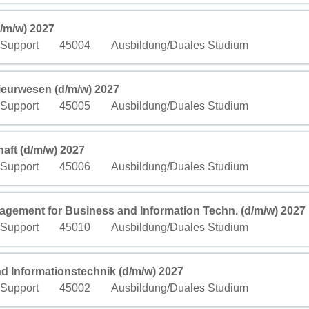
fficher tout le contenu des informations d’emploi.
/m/w) 2027
Champ personnalisé 3
Champ personnalisé 4
 Support
45004
Ausbildung/Duales Studium
fficher tout le contenu des informations d’emploi.
ieurwesen (d/m/w) 2027
Champ personnalisé 3
Champ personnalisé 4
 Support
45005
Ausbildung/Duales Studium
fficher tout le contenu des informations d’emploi.
aft (d/m/w) 2027
Champ personnalisé 3
Champ personnalisé 4
 Support
45006
Ausbildung/Duales Studium
fficher tout le contenu des informations d’emploi.
agement for Business and Information Techn. (d/m/w) 2027
Champ personnalisé 3
Champ personnalisé 4
 Support
45010
Ausbildung/Duales Studium
fficher tout le contenu des informations d’emploi.
d Informationstechnik (d/m/w) 2027
Champ personnalisé 3
Champ personnalisé 4
 Support
45002
Ausbildung/Duales Studium