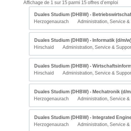
Résult
Affichage de 1 sur 15 parmi 15 offres d’emploi
Titre
Sélectionnez avec la barre d’espacement pour a
Duales Studium (DHBW) - Betriebswirtscha
Ville
Champ personnalisé 2
Herzogenaurach
Administration, Service &
Titre
Sélectionnez avec la barre d’espacement pour a
Duales Studium (DHBW) - Informatik (d/m/w
Ville
Champ personnalisé 2
Hirschaid
Administration, Service & Suppor
Titre
Sélectionnez avec la barre d’espacement pour a
Duales Studium (DHBW) - Wirtschaftsinform
Ville
Champ personnalisé 2
Hirschaid
Administration, Service & Suppor
Titre
Sélectionnez avec la barre d’espacement pour a
Duales Studium (DHBW) - Mechatronik (d/m
Ville
Champ personnalisé 2
Herzogenaurach
Administration, Service &
Titre
Sélectionnez avec la barre d’espacement pour a
Duales Studium (DHBW) - Integrated Engine
Ville
Champ personnalisé 2
Herzogenaurach
Administration, Service &