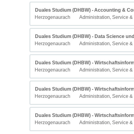
Titre
Sélectionnez avec la barre d’espacement pour a
Duales Studium (DHBW) - Accounting & Cont
Ville
Champ personnalisé 2
Herzogenaurach
Administration, Service &
Titre
Sélectionnez avec la barre d’espacement pour a
Duales Studium (DHBW) - Data Science und k
Ville
Champ personnalisé 2
Herzogenaurach
Administration, Service &
Titre
Sélectionnez avec la barre d’espacement pour a
Duales Studium (DHBW) - Wirtschaftsinform
Ville
Champ personnalisé 2
Herzogenaurach
Administration, Service &
Titre
Sélectionnez avec la barre d’espacement pour a
Duales Studium (DHBW) - Wirtschaftsinform
Ville
Champ personnalisé 2
Herzogenaurach
Administration, Service &
Titre
Sélectionnez avec la barre d’espacement pour a
Duales Studium (DHBW) - Wirtschaftsinform
Ville
Champ personnalisé 2
Herzogenaurach
Administration, Service &