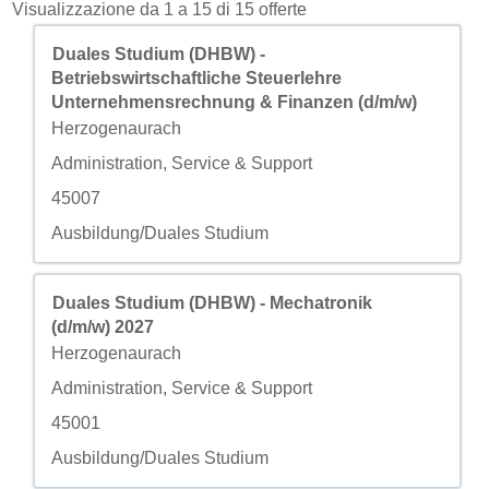
Risultati di ricerca per
Visualizzazione da 1 a 15 di 15 offerte
Titolo
Effettuare una selezione con la barra spaziatrice per visua
Duales Studium (DHBW) -
Betriebswirtschaftliche Steuerlehre
Unternehmensrechnung & Finanzen (d/m/w)
Città
Herzogenaurach
Campo personalizzato 2
Administration, Service & Support
Campo personalizzato 3
45007
Campo personalizzato 4
Ausbildung/Duales Studium
Titolo
Effettuare una selezione con la barra spaziatrice per visua
Duales Studium (DHBW) - Mechatronik
(d/m/w) 2027
Città
Herzogenaurach
Campo personalizzato 2
Administration, Service & Support
Campo personalizzato 3
45001
Campo personalizzato 4
Ausbildung/Duales Studium