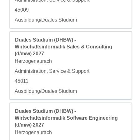
Campo personalizzato 3
45009
Campo personalizzato 4
Ausbildung/Duales Studium
Titolo
Effettuare una selezione con la barra spaziatrice per visua
Duales Studium (DHBW) -
Wirtschaftsinformatik Sales & Consulting
(d/m/w) 2027
Città
Herzogenaurach
Campo personalizzato 2
Administration, Service & Support
Campo personalizzato 3
45011
Campo personalizzato 4
Ausbildung/Duales Studium
Titolo
Effettuare una selezione con la barra spaziatrice per visua
Duales Studium (DHBW) -
Wirtschaftsinformatik Software Engineering
(d/m/w) 2027
Città
Herzogenaurach