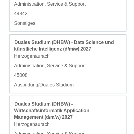
Campo personalizzato 2
Administration, Service & Support
Campo personalizzato 3
44842
Campo personalizzato 4
Sonstiges
Titolo
Effettuare una selezione con la barra spaziatrice per visua
Duales Studium (DHBW) - Data Science und
künstliche Intelligenz (d/m/w) 2027
Città
Herzogenaurach
Campo personalizzato 2
Administration, Service & Support
Campo personalizzato 3
45008
Campo personalizzato 4
Ausbildung/Duales Studium
Titolo
Effettuare una selezione con la barra spaziatrice per visua
Duales Studium (DHBW) -
Wirtschaftsinformatik Application
Management (d/m/w) 2027
Città
Herzogenaurach
Campo personalizzato 2
Administration, Service & Support