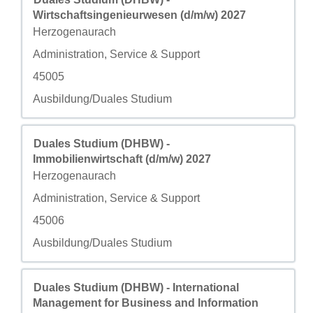
Wirtschaftsingenieurwesen (d/m/w) 2027
Città
Herzogenaurach
Campo personalizzato 2
Administration, Service & Support
Campo personalizzato 3
45005
Campo personalizzato 4
Ausbildung/Duales Studium
Titolo
Effettuare una selezione con la barra spaziatrice per visua
Duales Studium (DHBW) -
Immobilienwirtschaft (d/m/w) 2027
Città
Herzogenaurach
Campo personalizzato 2
Administration, Service & Support
Campo personalizzato 3
45006
Campo personalizzato 4
Ausbildung/Duales Studium
Titolo
Effettuare una selezione con la barra spaziatrice per visua
Duales Studium (DHBW) - International
Management for Business and Information