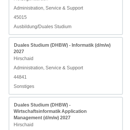
Campo personalizzato 2
Administration, Service & Support
Campo personalizzato 3
45015
Campo personalizzato 4
Ausbildung/Duales Studium
Titolo
Effettuare una selezione con la barra spaziatrice per visua
Duales Studium (DHBW) - Informatik (d/m/w)
2027
Città
Hirschaid
Campo personalizzato 2
Administration, Service & Support
Campo personalizzato 3
44841
Campo personalizzato 4
Sonstiges
Titolo
Effettuare una selezione con la barra spaziatrice per visua
Duales Studium (DHBW) -
Wirtschaftsinformatik Application
Management (d/m/w) 2027
Città
Hirschaid