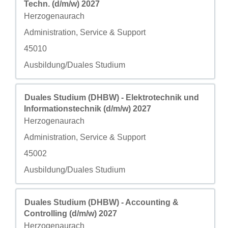
Techn. (d/m/w) 2027
Città
Herzogenaurach
Campo personalizzato 2
Administration, Service & Support
Campo personalizzato 3
45010
Campo personalizzato 4
Ausbildung/Duales Studium
Titolo
Effettuare una selezione con la barra spaziatrice per visua
Duales Studium (DHBW) - Elektrotechnik und
Informationstechnik (d/m/w) 2027
Città
Herzogenaurach
Campo personalizzato 2
Administration, Service & Support
Campo personalizzato 3
45002
Campo personalizzato 4
Ausbildung/Duales Studium
Titolo
Effettuare una selezione con la barra spaziatrice per visua
Duales Studium (DHBW) - Accounting &
Controlling (d/m/w) 2027
Città
Herzogenaurach