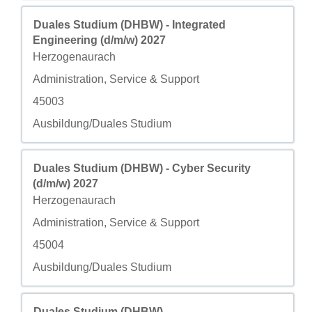
Titolo
Effettuare una selezione con la barra spaziatrice per visua
Duales Studium (DHBW) - Integrated
Engineering (d/m/w) 2027
Città
Herzogenaurach
Campo personalizzato 2
Administration, Service & Support
Campo personalizzato 3
45003
Campo personalizzato 4
Ausbildung/Duales Studium
Titolo
Effettuare una selezione con la barra spaziatrice per visua
Duales Studium (DHBW) - Cyber Security
(d/m/w) 2027
Città
Herzogenaurach
Campo personalizzato 2
Administration, Service & Support
Campo personalizzato 3
45004
Campo personalizzato 4
Ausbildung/Duales Studium
Titolo
Effettuare una selezione con la barra spaziatrice per visua
Duales Studium (DHBW) -