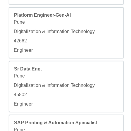
Titre
Sélectionnez avec la barre d’espacement pour afficher to
Platform Engineer-Gen-AI
Ville
Pune
Champ personnalisé 2
Digitalization & Information Technology
Champ personnalisé 3
42662
Champ personnalisé 4
Engineer
Titre
Sélectionnez avec la barre d’espacement pour afficher to
Sr Data Eng.
Ville
Pune
Champ personnalisé 2
Digitalization & Information Technology
Champ personnalisé 3
45802
Champ personnalisé 4
Engineer
Titre
Sélectionnez avec la barre d’espacement pour afficher to
SAP Printing & Automation Specialist
Ville
Pune