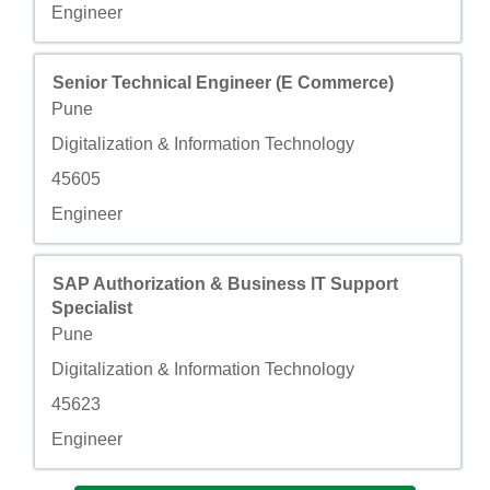
Champ personnalisé 4
Engineer
Titre
Sélectionnez avec la barre d’espacement pour afficher to
Senior Technical Engineer (E Commerce)
Ville
Pune
Champ personnalisé 2
Digitalization & Information Technology
Champ personnalisé 3
45605
Champ personnalisé 4
Engineer
Titre
Sélectionnez avec la barre d’espacement pour afficher to
SAP Authorization & Business IT Support
Specialist
Ville
Pune
Champ personnalisé 2
Digitalization & Information Technology
Champ personnalisé 3
45623
Champ personnalisé 4
Engineer