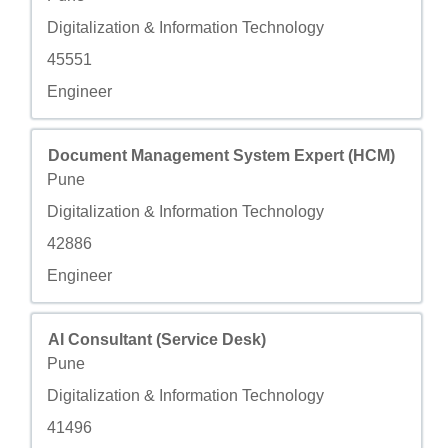
Champ personnalisé 2
Digitalization & Information Technology
Champ personnalisé 3
45551
Champ personnalisé 4
Engineer
Titre
Sélectionnez avec la barre d’espacement pour afficher to
Document Management System Expert (HCM)
Ville
Pune
Champ personnalisé 2
Digitalization & Information Technology
Champ personnalisé 3
42886
Champ personnalisé 4
Engineer
Titre
Sélectionnez avec la barre d’espacement pour afficher to
AI Consultant (Service Desk)
Ville
Pune
Champ personnalisé 2
Digitalization & Information Technology
Champ personnalisé 3
41496