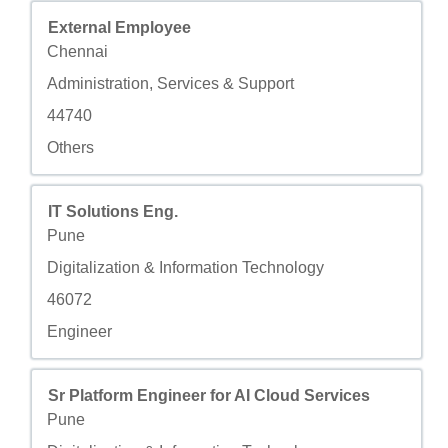
Titre
Sélectionnez avec la barre d’espacement pour afficher to
External Employee
Ville
Chennai
Champ personnalisé 2
Administration, Services & Support
Champ personnalisé 3
44740
Champ personnalisé 4
Others
Titre
Sélectionnez avec la barre d’espacement pour afficher to
IT Solutions Eng.
Ville
Pune
Champ personnalisé 2
Digitalization & Information Technology
Champ personnalisé 3
46072
Champ personnalisé 4
Engineer
Titre
Sélectionnez avec la barre d’espacement pour afficher to
Sr Platform Engineer for AI Cloud Services
Ville
Pune