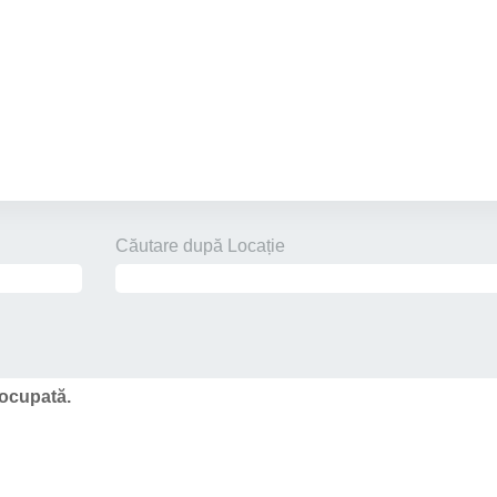
Căutare după Locație
 ocupată.