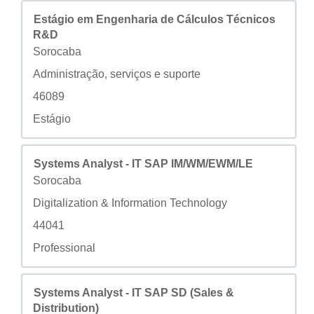
Titolo
Effettuare una selezione con la barra spaziatrice per visua
Estágio em Engenharia de Cálculos Técnicos
R&D
Città
Sorocaba
Campo personalizzato 2
Administração, serviços e suporte
Campo personalizzato 3
46089
Campo personalizzato 4
Estágio
Titolo
Effettuare una selezione con la barra spaziatrice per visua
Systems Analyst - IT SAP IM/WM/EWM/LE
Città
Sorocaba
Campo personalizzato 2
Digitalization & Information Technology
Campo personalizzato 3
44041
Campo personalizzato 4
Professional
Titolo
Effettuare una selezione con la barra spaziatrice per visua
Systems Analyst - IT SAP SD (Sales &
Distribution)