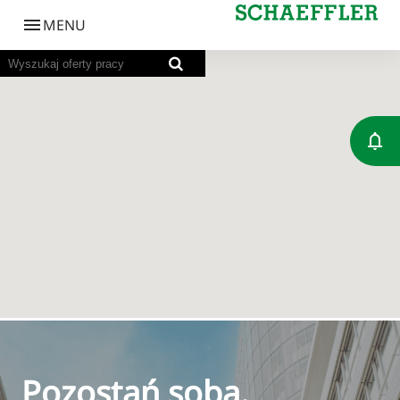
Poniższa mapa z możliwością wyszukiwania nie ob