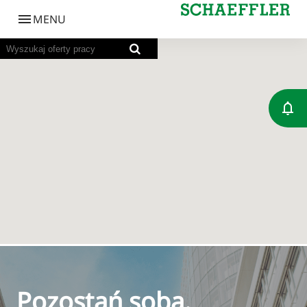
Poniższa mapa z możliwością wyszukiwania nie ob